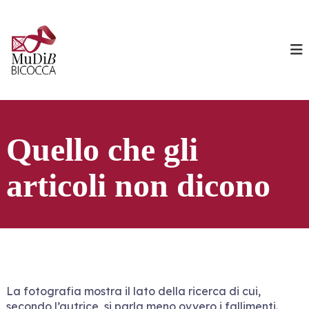
S
a
M
l
u
t
D
a
i
a
l
B
c
o
n
t
Quello che gli
e
n
articoli non dicono
u
t
o
La fotografia mostra il lato della ricerca di cui,
secondo l’autrice, si parla meno ovvero i fallimenti.