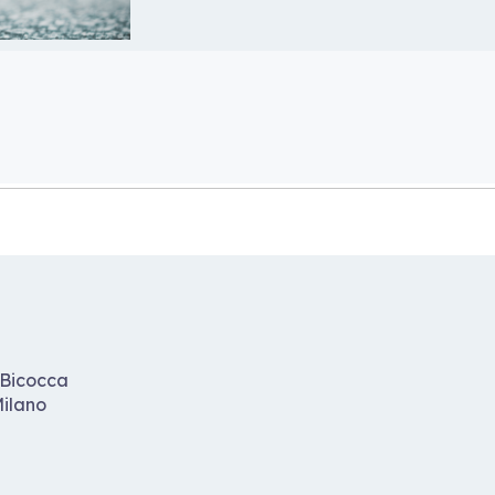
-Bicocca
ilano