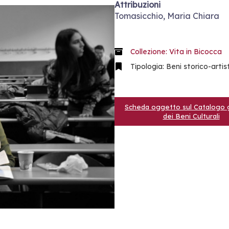
Attribuzioni
Tomasicchio, Maria Chiara
Collezione: Vita in Bicocca
Tipologia: Beni storico-artist
Scheda oggetto sul Catalogo 
dei Beni Culturali