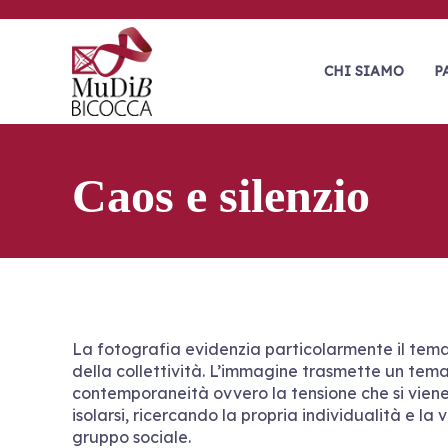
S
M
a
l
u
t
CHI SIAMO
P
D
a
i
a
l
B
c
o
Caos e silenzio
n
t
e
n
u
t
o
La fotografia evidenzia particolarmente il tema 
della collettività. L’immagine trasmette un tema
contemporaneità ovvero la tensione che si viene 
isolarsi, ricercando la propria individualità e la 
gruppo sociale.