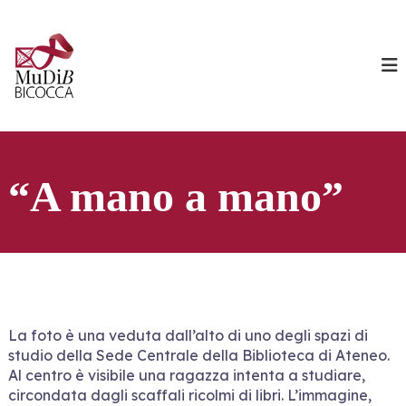
S
a
M
l
u
t
D
a
i
a
l
B
c
o
n
t
“A mano a mano”
e
n
u
t
o
La foto è una veduta dall’alto di uno degli spazi di
studio della Sede Centrale della Biblioteca di Ateneo.
Al centro è visibile una ragazza intenta a studiare,
circondata dagli scaffali ricolmi di libri. L’immagine,